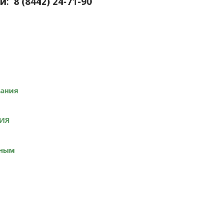
 8 (8442) 24-71-90
ания
НИЯ
ьным