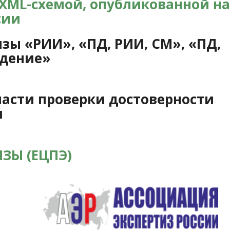
 XML-схемой, опубликованной на
сии
зы «РИИ», «ПД, РИИ, СМ», «ПД,
ждение»
части проверки достоверности
и
ЗЫ (ЕЦПЭ)